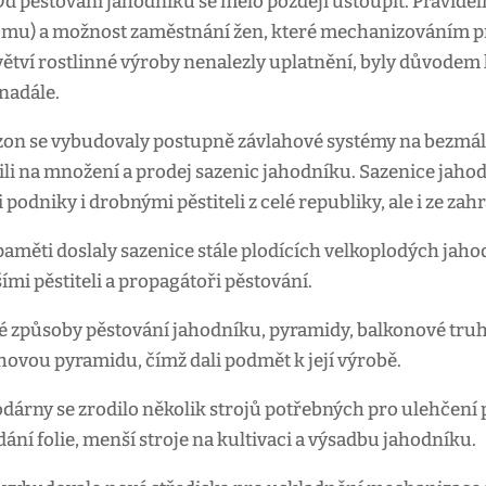
Od pěstování jahodníku se mělo později ustoupit. Pravidel
jmu) a možnost zaměstnání žen, které mechanizováním pr
ětví rostlinné výroby nenalezly uplatnění, byly důvodem 
nadále.
on se vybudovaly postupně závlahové systémy na bezmála 
ili na množení a prodej sazenic jahodníku. Sazenice jaho
odniky i drobnými pěstiteli z celé republiky, ale i ze zahr
paměti doslaly sazenice stále plodících velkoplodých jaho
šími pěstiteli a propagátoři pěstování.
é způsoby pěstování jahodníku, pyramidy, balkonové truhlí
hovou pyramidu, čímž dali podmět k její výrobě.
dárny se zrodilo několik strojů potřebných pro ulehčení 
dání folie, menší stroje na kultivaci a výsadbu jahodníku.