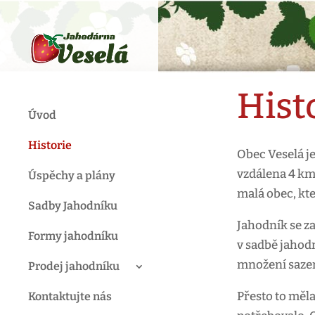
Hist
Úvod
Historie
Obec Veselá je
vzdálena 4 km
Úspěchy a plány
malá obec, kt
Sadby Jahodníku
Jahodník se za
Formy jahodníku
v sadbě jahodn
množení sazen
Prodej jahodníku
Přesto to měla
Kontaktujte nás