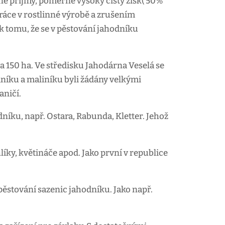
né příjmy, poměrně vysoký čistý zisk( 50%
áce v rostlinné výrobě a zrušením
k tomu, že se v pěstování jahodníku
150 ha. Ve středisku Jahodárna Veselá se
dníku a maliníku byli žádány velkými
aničí.
dníku, např. Ostara, Rabunda, Kletter. Jehož
ky, květináče apod. Jako první v republice
pěstování sazenic jahodníku. Jako např.