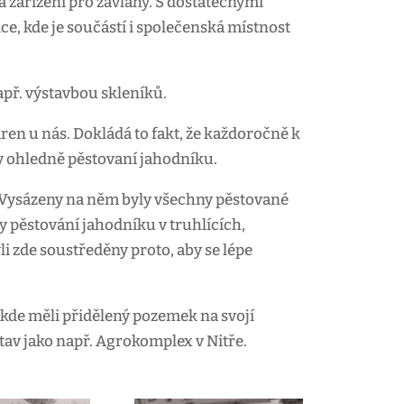
 zařízení pro závlahy. S dostatečnými
e, kde je součástí i společenská místnost
apř. výstavbou skleníků.
ren u nás. Dokládá to fakt, že každoročně k
y ohledně pěstovaní jahodníku.
o. Vysázeny na něm byly všechny pěstované
y pěstování jahodníku v truhlících,
 zde soustředěny proto, aby se lépe
 kde měli přidělený pozemek na svojí
stav jako např. Agrokomplex v Nitře.