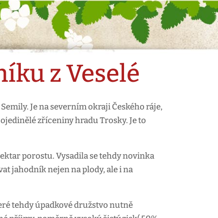
níku z Veselé
Semily. Je na severním okraji Českého ráje,
jedinělé zříceniny hradu Trosky. Je to
hektar porostu. Vysadila se tehdy novinka
t jahodník nejen na plody, ale i na
které tehdy úpadkové družstvo nutně