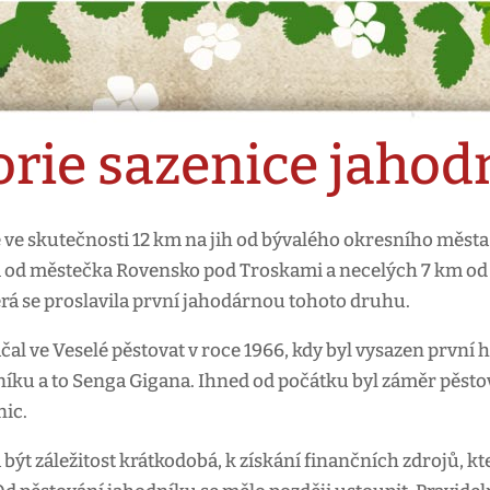
orie sazenice jahod
 ve skutečnosti 12 km na jih od bývalého okresního města 
 od městečka Rovensko pod Troskami a necelých 7 km od o
erá se proslavila první jahodárnou tohoto druhu.
čal ve Veselé pěstovat v roce 1966, kdy byl vysazen první 
íku a to Senga Gigana. Ihned od počátku byl záměr pěstova
ic.
 být záležitost krátkodobá, k získání finančních zdrojů, 