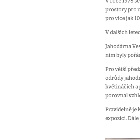
V roce 1978 s
prostory pro u
pro více jak 10
V dalších lete
Jahodárna Vese
nim byly pořá
Pro větší pře
odrůdy jahodní
květináčích a
porovnal vzhle
Pravidelně je 
expozici. Dále