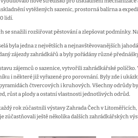
e vybudovalo nové středisko pro uskladnění mechanizace a
skladnění vytěžených sazenic, prostorná balírna a expedic
0 lidí.
ch se snažili rozšiřovat pěstování a zlepšovat podmínky. N
lá byla jedna z největších a nejnavštěvovanějších jahodá
daný zájezdy zahrádkářů a byly pořádány různé přednášk
dstavu zájemců o sazenice, vytvořili zahrádkářské políčk
ku i některé již vyřazené pro porovnání. Byly zde i ukázk
 pyramidách čtvercových i kruhových. Všechny odrůdy byli
d, růst a plody a ostatní vlastnosti jednotlivých odrůd.
každý rok zúčastnili výstavy Zahrada Čech v Litoměřicích,
 je zúčastňovali ještě několika dalších zahrádkářských vý