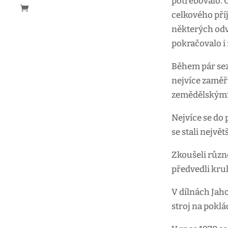
potřebovalo. 
celkového pří
některých odv
pokračovalo i 
Během pár sez
nejvíce zaměř
zemědělskými p
Nejvíce se do 
se stali největ
Zkoušeli různ
předvedli kru
V dílnách Jaho
stroj na poklá