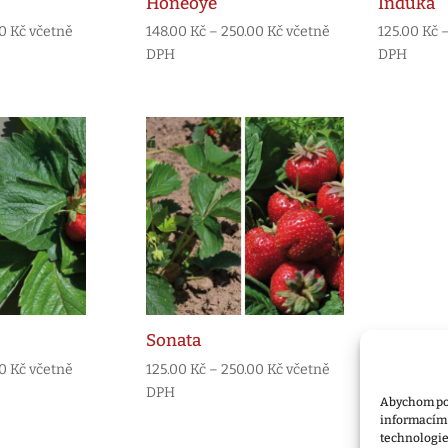
Honeoye
Induka
Rozpětí
Rozpětí
00
Kč
včetně
148.00
Kč
–
250.00
Kč
včetně
125.00
Kč
cen:
cen:
DPH
DPH
125.00 Kč
148.00 Kč
až
až
250.00 Kč
250.00 Kč
Sonata
Rozpětí
Rozpětí
00
Kč
včetně
125.00
Kč
–
250.00
Kč
včetně
cen:
cen:
DPH
Abychom pos
125.00 Kč
125.00 Kč
informacím o
až
až
technologie