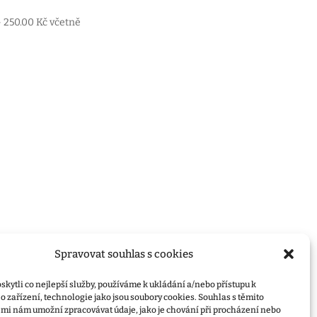
Rozpětí
–
250.00
Kč
včetně
cen:
125.00 Kč
až
250.00 Kč
Spravovat souhlas s cookies
kytli co nejlepší služby, používáme k ukládání a/nebo přístupu k
 zařízení, technologie jako jsou soubory cookies. Souhlas s těmito
mi nám umožní zpracovávat údaje, jako je chování při procházení nebo