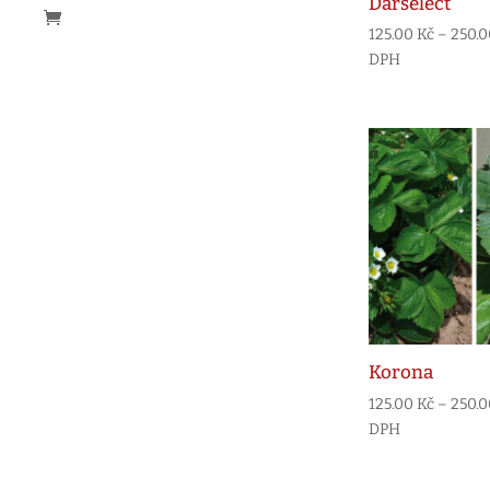
Darselect
125.00
Kč
–
250.
DPH
Korona
125.00
Kč
–
250.
DPH