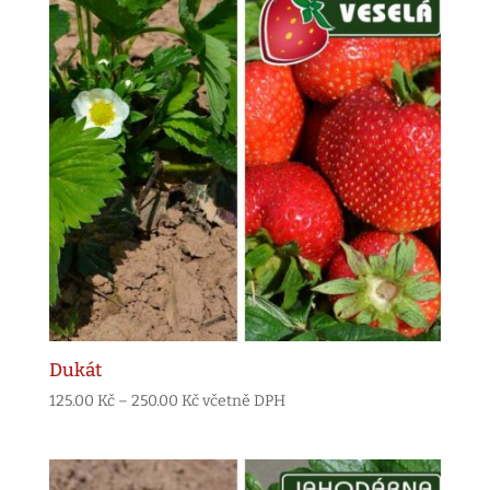
Dukát
Rozpětí
125.00
Kč
–
250.00
Kč
včetně DPH
cen:
125.00 Kč
až