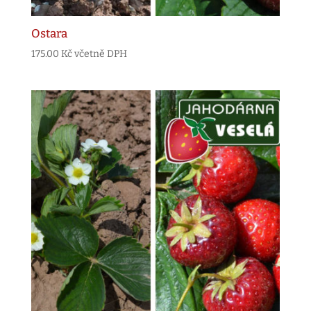
Ostara
175.00
Kč
včetně DPH