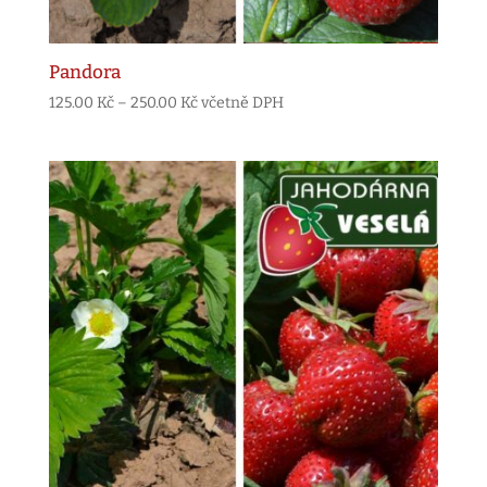
Pandora
Rozpětí
125.00
Kč
–
250.00
Kč
včetně DPH
cen:
125.00 Kč
až
250.00 Kč