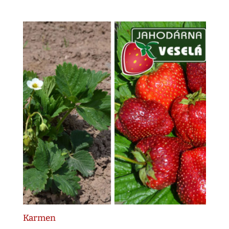
cen:
125.00 Kč
až
250.00 Kč
Karmen