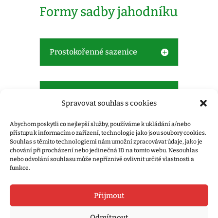
Formy sadby jahodníku
Prostokořenné sazenice
FRIGO sazenice
Spravovat souhlas s cookies
Abychom poskytli co nejlepší služby, používáme k ukládání a/nebo
přístupu k informacím o zařízení, technologie jako jsou soubory cookies.
Zakořeněné sazenice
Souhlas s těmito technologiemi nám umožní zpracovávat údaje, jako je
chování při procházení nebo jedinečná ID na tomto webu. Nesouhlas
nebo odvolání souhlasu může nepříznivě ovlivnit určité vlastnosti a
funkce.
Přijmout
Gdpr
Obchodní podmínky
Můj účet
Odmítnout