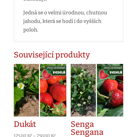
Jedná se o velmi úrodnou, chutnou
jahodu, která se hodí i do vyšších
poloh.
Související produkty
Dukát
Senga
Sengana
Rozpětí
125.00
Kč
–
250.00
Kč