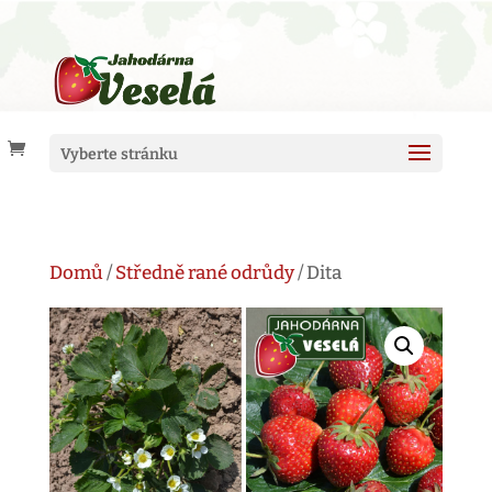
Vyberte stránku
Domů
/
Středně rané odrůdy
/ Dita