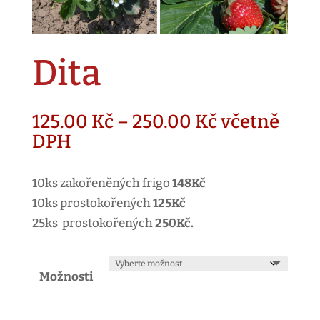
Dita
Rozpětí
125.00
Kč
–
250.00
Kč
včetně
cen:
DPH
125.00 Kč
až
10ks zakořeněných frigo
148Kč
250.00 Kč
10ks prostokořených
125Kč
25ks prostokořených
250Kč.
Možnosti