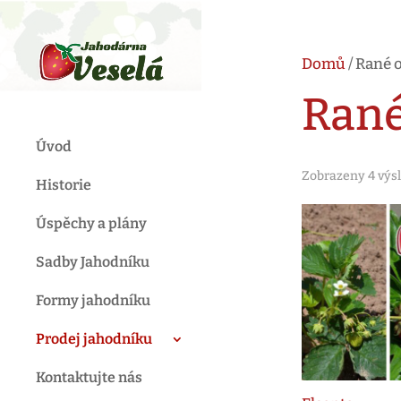
Domů
/ Rané 
Rané
Úvod
Zobrazeny 4 výs
Historie
Úspěchy a plány
Sadby Jahodníku
Formy jahodníku
Prodej jahodníku
Kontaktujte nás