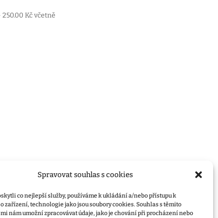
Rozpětí
–
250.00
Kč
včetně
cen:
125.00 Kč
až
250.00 Kč
Spravovat souhlas s cookies
kytli co nejlepší služby, používáme k ukládání a/nebo přístupu k
 zařízení, technologie jako jsou soubory cookies. Souhlas s těmito
mi nám umožní zpracovávat údaje, jako je chování při procházení nebo