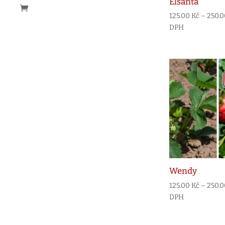
Elsanta
125.00
Kč
–
250.
DPH
Wendy
125.00
Kč
–
250.
DPH